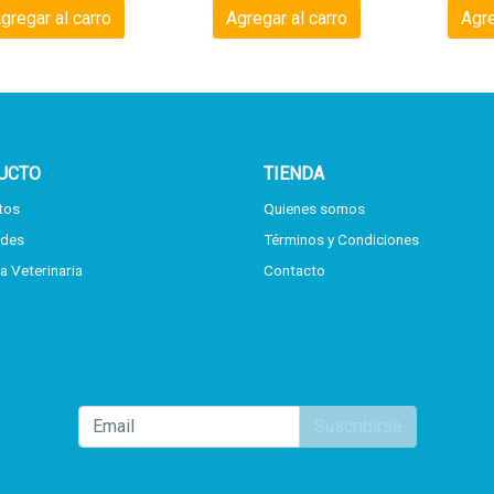
gregar al carro
Agregar al carro
Agre
UCTO
TIENDA
tos
Quienes somos
des
Términos y Condiciones
a Veterinaria
Contacto
Suscribirse