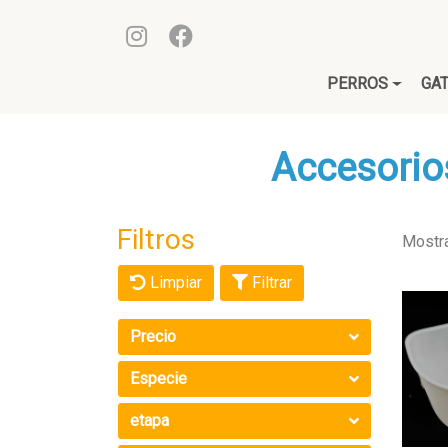
PERROS
GA
Accesorios
Filtros
Mostr
Limpiar
Filtrar
Precio
Especie
etapa