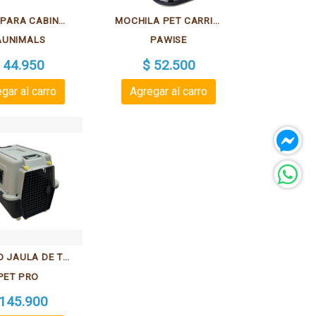
BOLSO PARA CABINA FAUNIMALS PARA PERRO Y GATO
MOCHILA PET CARRIER GRIS PARA GATOS Y PERROS PEQUEÑOS DE HASTA 7 KG.
AUNIMALS
PAWISE
 44.950
$ 52.500
gar al carro
Agregar al carro
PETPRO JAULA DE TRANSPORTA IATA L
PET PRO
 145.900