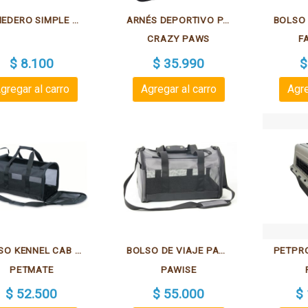
COMEDERO SIMPLE PET PRO - CÓDIGO 2910
ARNÉS DEPORTIVO PARA PERROS
CRAZY PAWS
F
$ 8.100
$ 35.990
$
gregar al carro
Agregar al carro
Agre
BOLSO KENNEL CAB SOFT SIDED NEGRO
BOLSO DE VIAJE PAWISE PET CARRIER PARA MASCOTAS
PETMATE
PAWISE
$ 52.500
$ 55.000
$