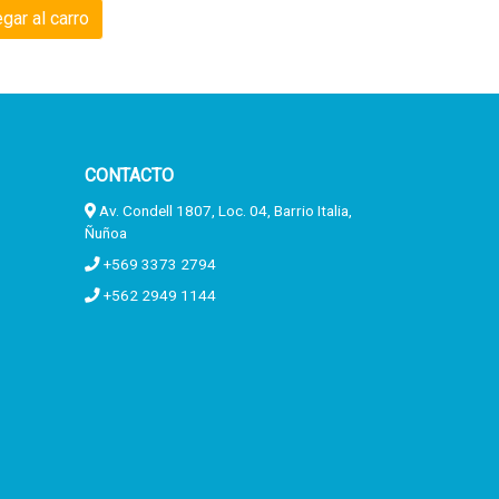
gar al carro
CONTACTO
Av. Condell 1807, Loc. 04, Barrio Italia,
Ñuñoa
+569 3373 2794
+562 2949 1144