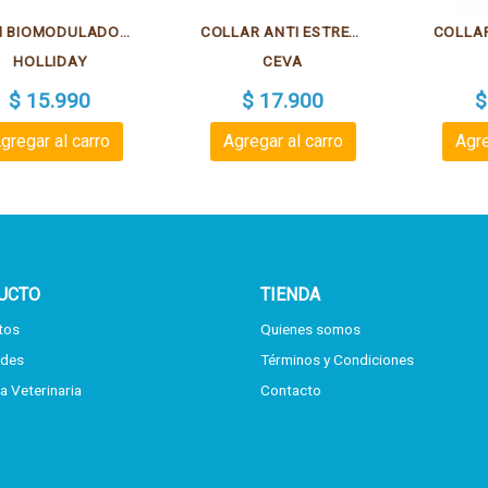
OHM BIOMODULADOR DE LA ANSIEDAD PARA PERROS Y GATOS
COLLAR ANTI ESTRES ADAPTIL 46.5 CM - S-M
HOLLIDAY
CEVA
$ 15.990
$ 17.900
$
gregar al carro
Agregar al carro
Agre
UCTO
TIENDA
tos
Quienes somos
des
Términos y Condiciones
a Veterinaria
Contacto