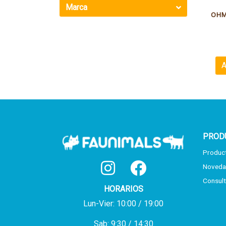
Marca
A
PROD
Produc
Noveda
Consult
HORARIOS
Lun-Vier: 10:00 / 19:00
Sab: 9:30 / 14:30