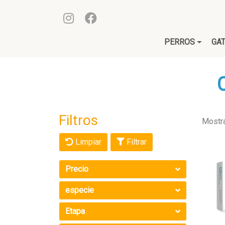
PERROS
GA
Filtros
Mostr
Limpiar
Filtrar
Precio
especie
Etapa