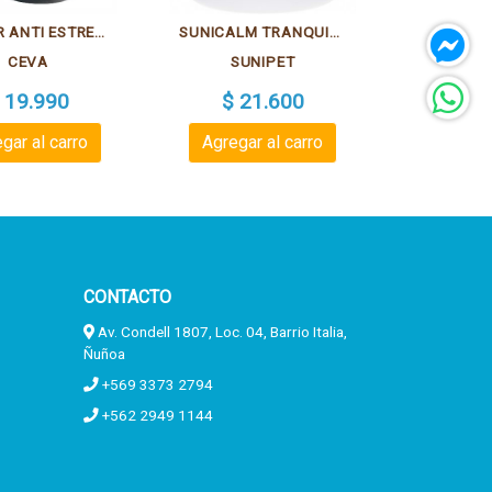
COLLAR ANTI ESTRES ADAPTIL
SUNICALM TRANQUILIZANTE NATURAL 105 GR
CEVA
SUNIPET
 19.990
$ 21.600
gar al carro
Agregar al carro
CONTACTO
Av. Condell 1807, Loc. 04, Barrio Italia,
Ñuñoa
+569 3373 2794
+562 2949 1144