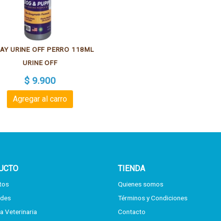
AY URINE OFF PERRO 118ML
URINE OFF
$ 9.900
Agregar al carro
UCTO
TIENDA
tos
Quienes somos
des
Términos y Condiciones
a Veterinaria
Contacto